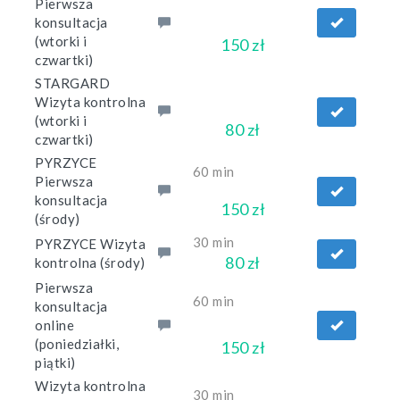
Pierwsza
konsultacja
(wtorki i
150 zł
czwartki)
STARGARD
Wizyta kontrolna
(wtorki i
80 zł
czwartki)
PYRZYCE
60 min
Pierwsza
konsultacja
150 zł
(środy)
30 min
PYRZYCE Wizyta
80 zł
kontrolna (środy)
Pierwsza
60 min
konsultacja
online
(poniedziałki,
150 zł
piątki)
Wizyta kontrolna
30 min